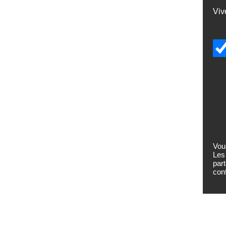
Viv
Vou
Les
par
conf