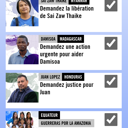
SAI ZAW THAIKE
MYANMAR
Demandez la libération
Y
de Sai Zaw Thaike
DAMISOA
MADAGASCAR
Demandez une action
Y
urgente pour aider
Damisoa
JUAN LOPEZ
HONDURAS
Demandez justice pour
Y
Juan
EQUATEUR
GUERRERAS POR LA AMAZONIA
Y